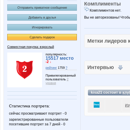
Комплименты
Отправить приватное сообщение
Комплиментов нет.
Вы не авторизованы! Чтоб
Добавить в друзья
Игнорировать
Сделать подарок
Метки лидеров
Совместная покупка: взрослый
популярность:
15517 место
-2 ↓
Интервью
рейтинг
1759
?
Привилегированный
пользователь
2
уровня
kisa21 состоит в
клу
Из
Статистика портрета:
сейчас просматривают портрет - 0
зарегистрированные пользователи
посетившие портрет за 7 дней - 0